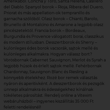
Amerikából. Concha y Toro, Santa Helena, Casillero
del Diablo. Spanyol borok – Rioja, Ribera del Duero,
Priorat és más appellation-ok tempranillo és
garnacha szőlőből. Olasz borok – Chianti, Barolo,
Brunello di Montalcino és Amarone a legjobb olasz
pincészetektől. Francia borok – Bordeaux,
Burgundia és Provence válogatott borai, classzikus
és modern stílusban. Desszertborok és Sherry –
különleges édes borok vacsorák, sajtok mellé és
különleges alkalmakra. Hogyan válassz bort?
Vörösbornak Cabernet Sauvignon, Merlot és Syrah a
legjobb húsok és érlelt sajtok mellé. Fehérbornak
Chardonnay, Sauvignon Blanc és Riesling a
könnyebb ételekhez. Rozé bor remek választás
nyáron és aperitivként. A desszertborok és pezsgők
ünnepi alkalmakra és édességekhez kínálnak
tökéletes párosítást. Rendelj online a Vitexim
webáruházból – ingyenes kiszállítás 35 000 Ft
feletti rendelésnél!