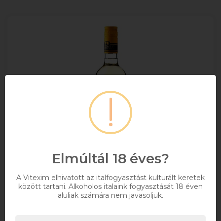
Elmúltál 18 éves?
A Vitexim elhivatott az italfogyasztást kulturált keretek
között tartani. Alkoholos italaink fogyasztását 18 éven
aluliak számára nem javasoljuk.
Juhász Muscat Ottonel Félédes 0.75l DRS