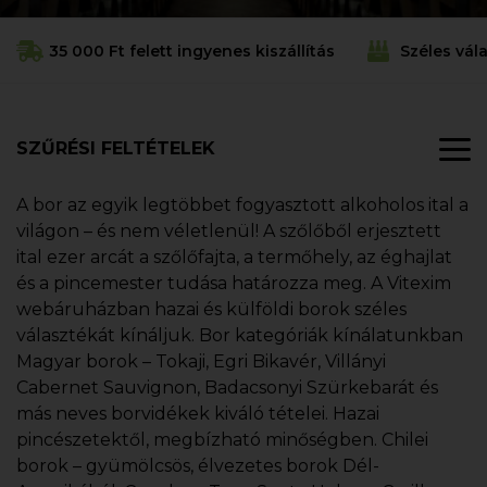
35 000 Ft felett ingyenes kiszállítás
Széles vál
SZŰRÉSI FELTÉTELEK
A bor az egyik legtöbbet fogyasztott alkoholos ital a
világon – és nem véletlenül! A szőlőből erjesztett
ital ezer arcát a szőlőfajta, a termőhely, az éghajlat
és a pincemester tudása határozza meg. A Vitexim
webáruházban hazai és külföldi borok széles
választékát kínáljuk. Bor kategóriák kínálatunkban
Magyar borok – Tokaji, Egri Bikavér, Villányi
Cabernet Sauvignon, Badacsonyi Szürkebarát és
más neves borvidékek kiváló tételei. Hazai
pincészetektől, megbízható minőségben. Chilei
borok – gyümölcsös, élvezetes borok Dél-